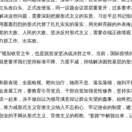
红头改白头、正式改便笺，同一议题会议层层重复开，过多要求
解决这些问题，需要深刻把握形式主义的实质。习近平总书记指
用轰轰烈烈的形式代替了扎扎实实的落实，用光鲜亮丽的外表掩
党的大敌、人民的大敌。坚决反对形式主义，需要在端正政绩观
力抓工作、出实效。
五”规划收官之年，也是脱贫攻坚决战决胜之年。当前，国际疫情
就更要求我们坚持标准不降、力度不减，持续解决困扰基层的形
和新表现，全面检视、靶向治疗，驰而不息、落实落细，做到不
会发展工作，要教育引导党员、干部自觉加强党性修养，坚持实
统一起来，决不做自以为领导满意却让群众失望的蠢事。始终把
，将力戒形式主义官僚主义纳入不忘初心、牢记使命的制度，建
创业的手脚从形式主义、官僚主义的桎梏、“套路”中解脱出来，