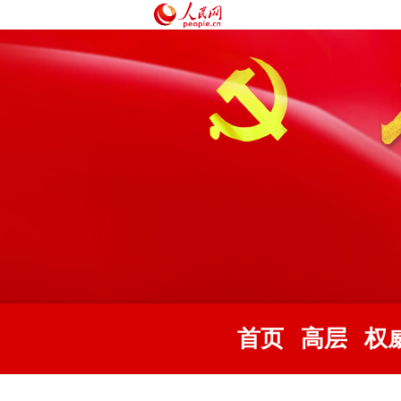
首页
高层
权